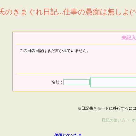
氏のきまぐれ日記...仕事の愚痴は無しよ(^^
未記入
この日の日記はまだ書かれていません。
名前：
※日記書きモードに移行するに
日記の使い方
・
ホ
啓須とケンたま