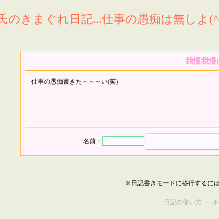
氏のきまぐれ日記...仕事の愚痴は無しよ(^^
我慢我慢(
仕事の愚痴書きた～～～い(笑)
名前：
※日記書きモードに移行するに
日記の使い方
・
ホ