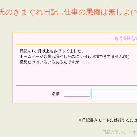
氏のきまぐれ日記...仕事の愚痴は無しよ(^^
もう6月な
日記を1ヶ月以上もさぼってました。
ホームページ容量も増やしたのに，何も追加できてません(笑)
構想だけはいろいろあるんですが．．．
名前：
※日記書きモードに移行するに
日記の使い方
・
ホ