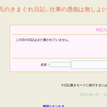
氏のきまぐれ日記...仕事の愚痴は無しよ(^^
未記入
この日の日記はまだ書かれていません。
名前：
※日記書きモードに移行するに
日記の使い方
・
ホ
啓須とケンたま