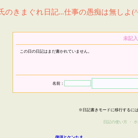
氏のきまぐれ日記...仕事の愚痴は無しよ(^^
未記入
この日の日記はまだ書かれていません。
名前：
※日記書きモードに移行するに
日記の使い方
・
ホ
啓須とケンたま