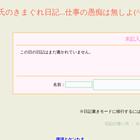
氏のきまぐれ日記...仕事の愚痴は無しよ(^^
未記入
この日の日記はまだ書かれていません。
名前：
※日記書きモードに移行するに
日記の使い方
・
ホ
啓須とケンたま