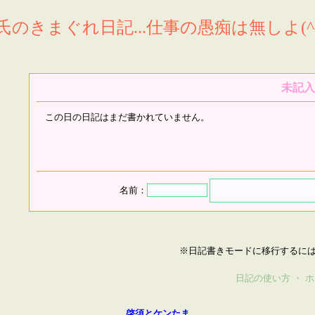
氏のきまぐれ日記...仕事の愚痴は無しよ(^^
未記入
この日の日記はまだ書かれていません。
名前：
※日記書きモードに移行するに
日記の使い方
・
ホ
啓須とケンたま