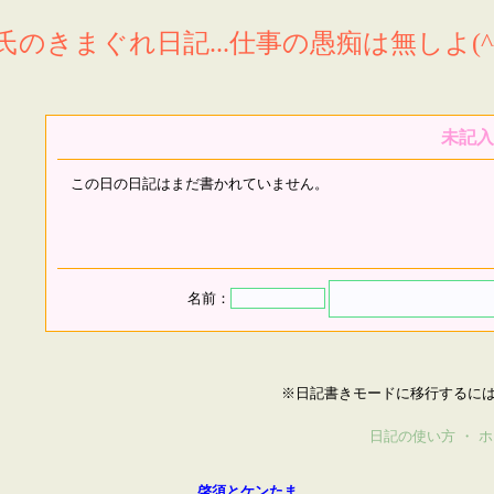
氏のきまぐれ日記...仕事の愚痴は無しよ(^^
未記入
この日の日記はまだ書かれていません。
名前：
※日記書きモードに移行するに
日記の使い方
・
ホ
啓須とケンたま