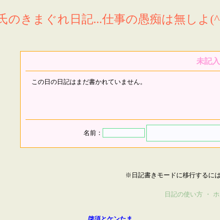
氏のきまぐれ日記...仕事の愚痴は無しよ(^^
未記入
この日の日記はまだ書かれていません。
名前：
※日記書きモードに移行するに
日記の使い方
・
ホ
啓須とケンたま