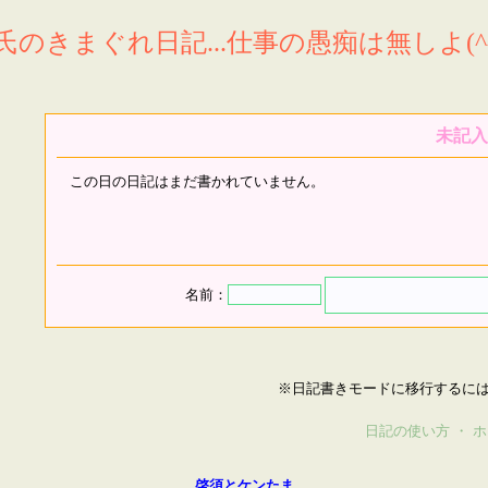
氏のきまぐれ日記...仕事の愚痴は無しよ(^^
未記入
この日の日記はまだ書かれていません。
名前：
※日記書きモードに移行するに
日記の使い方
・
ホ
啓須とケンたま