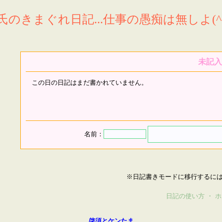
氏のきまぐれ日記...仕事の愚痴は無しよ(^^
未記入
この日の日記はまだ書かれていません。
名前：
※日記書きモードに移行するに
日記の使い方
・
ホ
啓須とケンたま