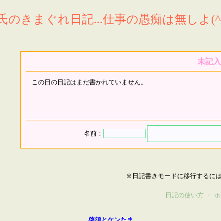
氏のきまぐれ日記...仕事の愚痴は無しよ(^^
未記入
この日の日記はまだ書かれていません。
名前：
※日記書きモードに移行するに
日記の使い方
・
ホ
啓須とケンたま