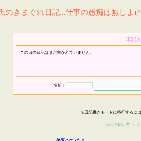
氏のきまぐれ日記...仕事の愚痴は無しよ(^^
未記入
この日の日記はまだ書かれていません。
名前：
※日記書きモードに移行するに
日記の使い方
・
ホ
啓須とケンたま