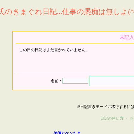
氏のきまぐれ日記...仕事の愚痴は無しよ(^^
未記入
この日の日記はまだ書かれていません。
名前：
※日記書きモードに移行するに
日記の使い方
・
ホ
啓須とケンたま