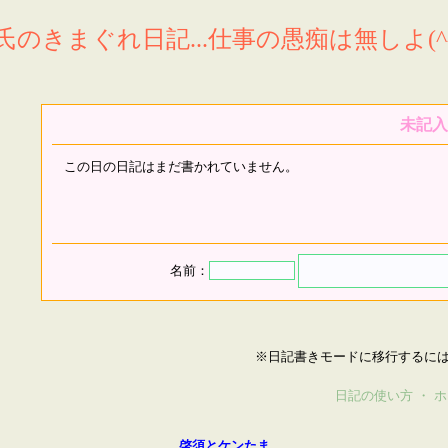
氏のきまぐれ日記...仕事の愚痴は無しよ(^^
未記入
この日の日記はまだ書かれていません。
名前：
※日記書きモードに移行するに
日記の使い方
・
ホ
啓須とケンたま