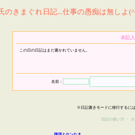
氏のきまぐれ日記...仕事の愚痴は無しよ(^^
未記入
この日の日記はまだ書かれていません。
名前：
※日記書きモードに移行するに
日記の使い方
・
ホ
啓須とケンたま