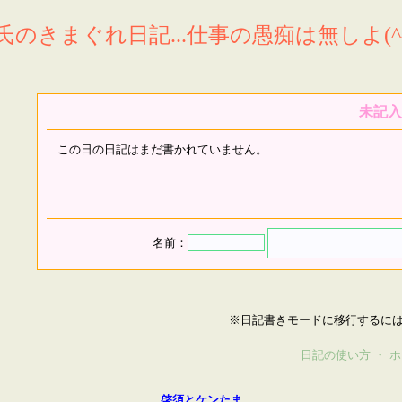
氏のきまぐれ日記...仕事の愚痴は無しよ(^^
未記入
この日の日記はまだ書かれていません。
名前：
※日記書きモードに移行するに
日記の使い方
・
ホ
啓須とケンたま