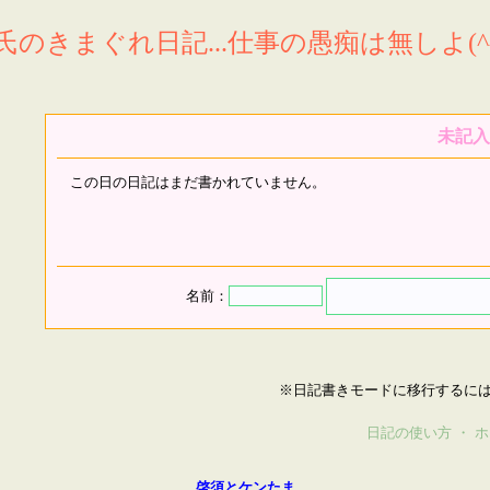
氏のきまぐれ日記...仕事の愚痴は無しよ(^^
未記入
この日の日記はまだ書かれていません。
名前：
※日記書きモードに移行するに
日記の使い方
・
ホ
啓須とケンたま