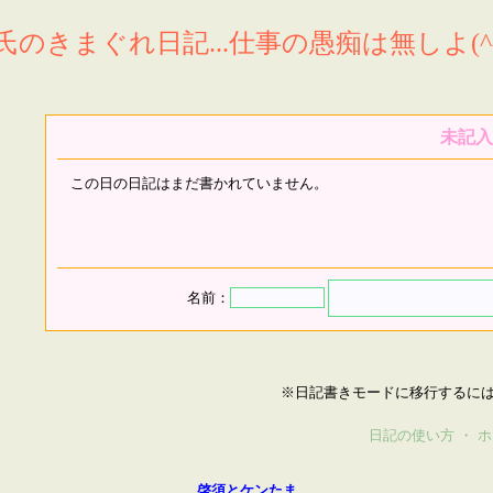
氏のきまぐれ日記...仕事の愚痴は無しよ(^^
未記入
この日の日記はまだ書かれていません。
名前：
※日記書きモードに移行するに
日記の使い方
・
ホ
啓須とケンたま