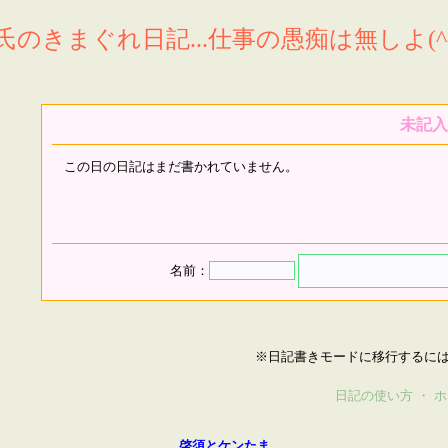
氏のきまぐれ日記...仕事の愚痴は無しよ(^^
未記入
この日の日記はまだ書かれていません。
名前：
※日記書きモードに移行するに
日記の使い方
・
ホ
啓須とケンたま