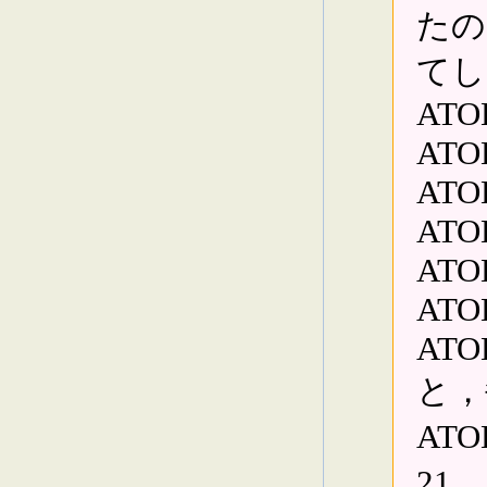
たの
てし
ATO
ATO
ATO
ATO
ATO
ATO
ATO
と，
AT
21。