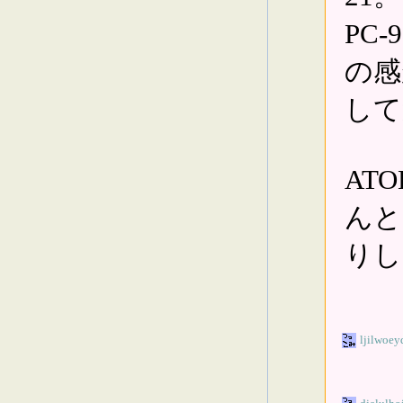
PC
の感
して
AT
んと
りし
ljilwoey