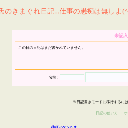
氏のきまぐれ日記...仕事の愚痴は無しよ(^^
未記入
この日の日記はまだ書かれていません。
名前：
※日記書きモードに移行するに
日記の使い方
・
ホ
啓須とケンたま