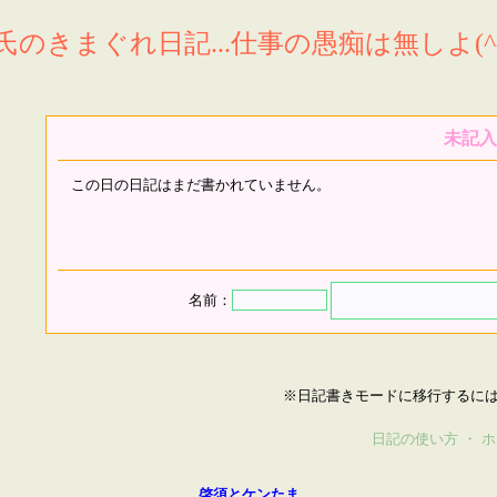
氏のきまぐれ日記...仕事の愚痴は無しよ(^^
未記入
この日の日記はまだ書かれていません。
名前：
※日記書きモードに移行するに
日記の使い方
・
ホ
啓須とケンたま