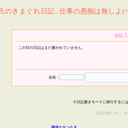
氏のきまぐれ日記...仕事の愚痴は無しよ(^^
未記入
この日の日記はまだ書かれていません。
名前：
※日記書きモードに移行するに
日記の使い方
・
ホ
啓須とケンたま