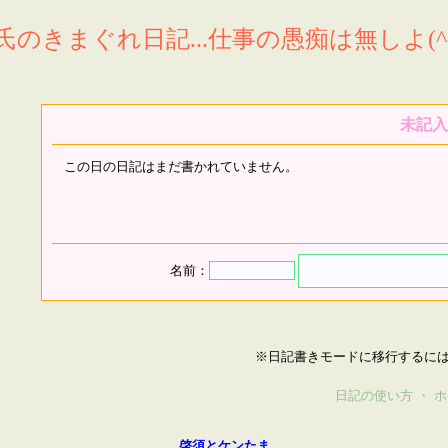
氏のきまぐれ日記...仕事の愚痴は無しよ(^^
未記入
この日の日記はまだ書かれていません。
名前：
※日記書きモードに移行するに
日記の使い方
・
ホ
啓須とケンたま