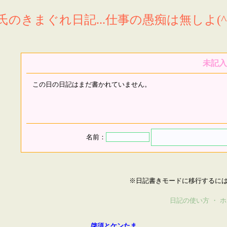
氏のきまぐれ日記...仕事の愚痴は無しよ(^^
未記入
この日の日記はまだ書かれていません。
名前：
※日記書きモードに移行するに
日記の使い方
・
ホ
啓須とケンたま