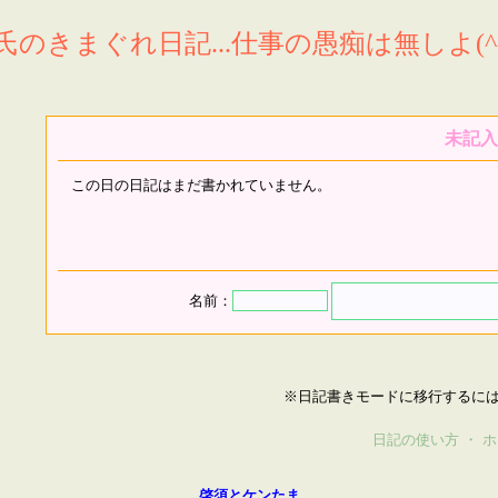
氏のきまぐれ日記...仕事の愚痴は無しよ(^^
未記入
この日の日記はまだ書かれていません。
名前：
※日記書きモードに移行するに
日記の使い方
・
ホ
啓須とケンたま