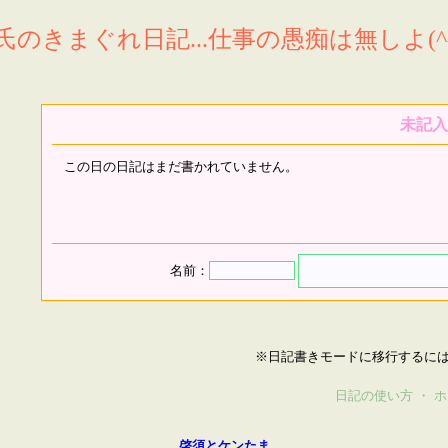
氏のきまぐれ日記...仕事の愚痴は無しよ(^^
未記入
この日の日記はまだ書かれていません。
名前：
※日記書きモードに移行するに
日記の使い方
・
ホ
啓須とケンたま