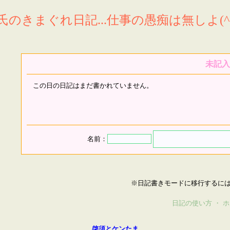
氏のきまぐれ日記...仕事の愚痴は無しよ(^^
未記入
この日の日記はまだ書かれていません。
名前：
※日記書きモードに移行するに
日記の使い方
・
ホ
啓須とケンたま