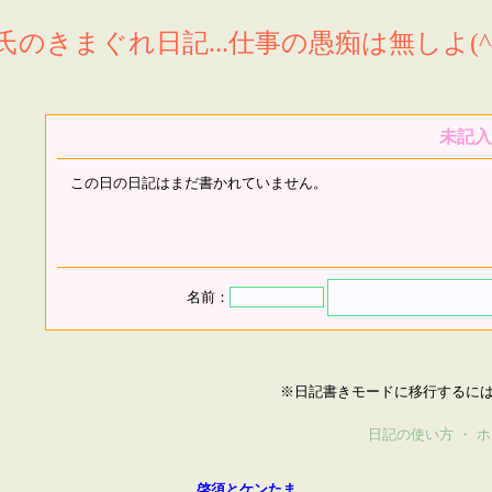
氏のきまぐれ日記...仕事の愚痴は無しよ(^^
未記入
この日の日記はまだ書かれていません。
名前：
※日記書きモードに移行するに
日記の使い方
・
ホ
啓須とケンたま