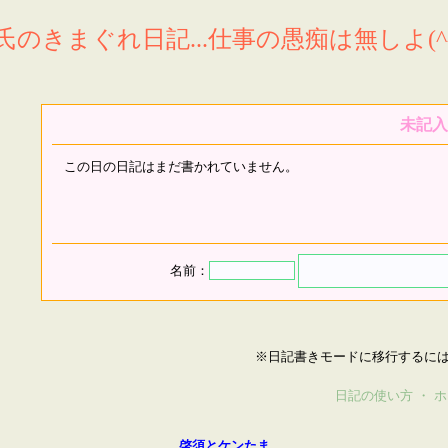
氏のきまぐれ日記...仕事の愚痴は無しよ(^^
未記入
この日の日記はまだ書かれていません。
名前：
※日記書きモードに移行するに
日記の使い方
・
ホ
啓須とケンたま