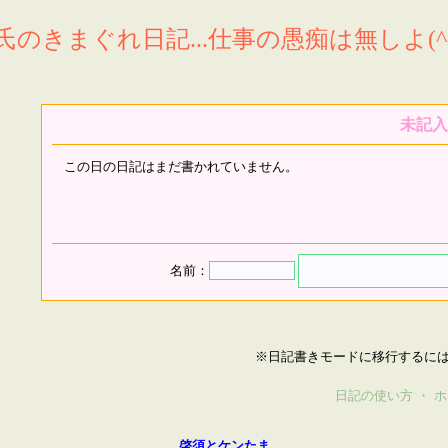
氏のきまぐれ日記...仕事の愚痴は無しよ(^^
未記入
この日の日記はまだ書かれていません。
名前：
※日記書きモードに移行するに
日記の使い方
・
ホ
啓須とケンたま