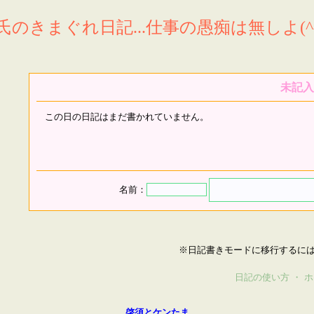
氏のきまぐれ日記...仕事の愚痴は無しよ(^^
未記入
この日の日記はまだ書かれていません。
名前：
※日記書きモードに移行するに
日記の使い方
・
ホ
啓須とケンたま