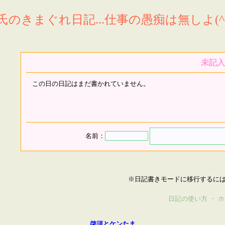
氏のきまぐれ日記...仕事の愚痴は無しよ(^^
未記入
この日の日記はまだ書かれていません。
名前：
※日記書きモードに移行するに
日記の使い方
・
ホ
啓須とケンたま