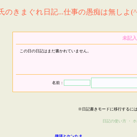
氏のきまぐれ日記...仕事の愚痴は無しよ(^^
未記入
この日の日記はまだ書かれていません。
名前：
※日記書きモードに移行するに
日記の使い方
・
ホ
啓須とケンたま