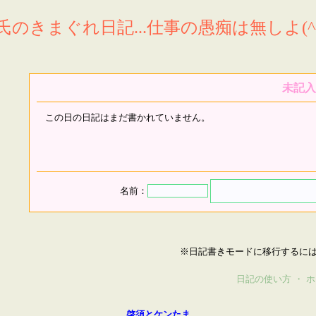
氏のきまぐれ日記...仕事の愚痴は無しよ(^^
未記入
この日の日記はまだ書かれていません。
名前：
※日記書きモードに移行するに
日記の使い方
・
ホ
啓須とケンたま