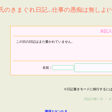
氏のきまぐれ日記...仕事の愚痴は無しよ(^^
未記入
この日の日記はまだ書かれていません。
名前：
※日記書きモードに移行するに
日記の使い方
・
ホ
啓須とケンたま