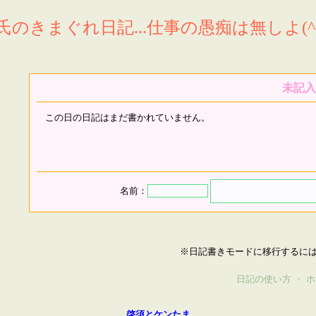
氏のきまぐれ日記...仕事の愚痴は無しよ(^^
未記入
この日の日記はまだ書かれていません。
名前：
※日記書きモードに移行するに
日記の使い方
・
ホ
啓須とケンたま