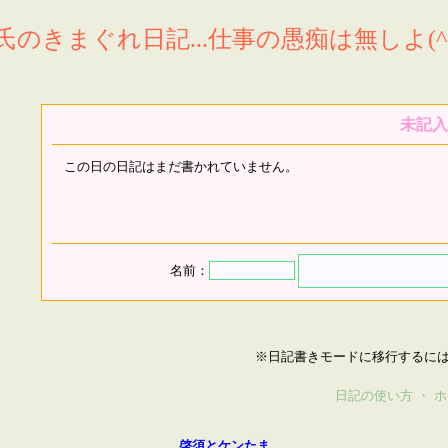
氏のきまぐれ日記...仕事の愚痴は無しよ(^^
未記入
この日の日記はまだ書かれていません。
名前：
※日記書きモードに移行するに
日記の使い方
・
ホ
啓須とケンたま