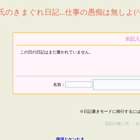
氏のきまぐれ日記...仕事の愚痴は無しよ(^^
未記入
この日の日記はまだ書かれていません。
名前：
※日記書きモードに移行するに
日記の使い方
・
ホ
啓須とケンたま