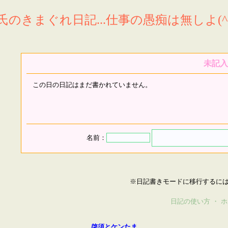
氏のきまぐれ日記...仕事の愚痴は無しよ(^^
未記入
この日の日記はまだ書かれていません。
名前：
※日記書きモードに移行するに
日記の使い方
・
ホ
啓須とケンたま