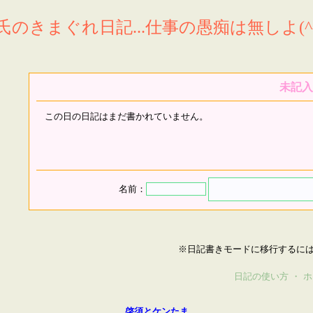
氏のきまぐれ日記...仕事の愚痴は無しよ(^^
未記入
この日の日記はまだ書かれていません。
名前：
※日記書きモードに移行するに
日記の使い方
・
ホ
啓須とケンたま