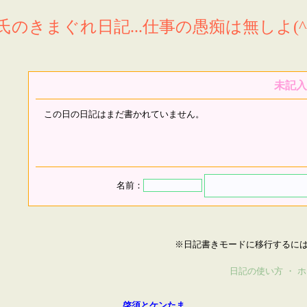
氏のきまぐれ日記...仕事の愚痴は無しよ(^^
未記入
この日の日記はまだ書かれていません。
名前：
※日記書きモードに移行するに
日記の使い方
・
ホ
啓須とケンたま