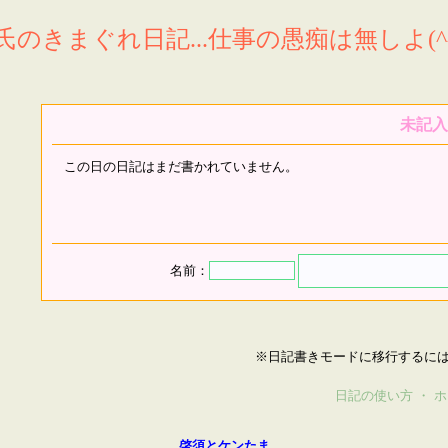
氏のきまぐれ日記...仕事の愚痴は無しよ(^^
未記入
この日の日記はまだ書かれていません。
名前：
※日記書きモードに移行するに
日記の使い方
・
ホ
啓須とケンたま