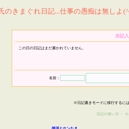
氏のきまぐれ日記...仕事の愚痴は無しよ(^^
未記入
この日の日記はまだ書かれていません。
名前：
※日記書きモードに移行するに
日記の使い方
・
ホ
啓須とケンたま