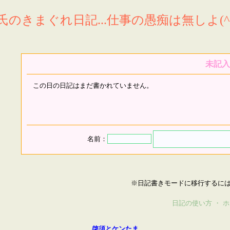
氏のきまぐれ日記...仕事の愚痴は無しよ(^^
未記入
この日の日記はまだ書かれていません。
名前：
※日記書きモードに移行するに
日記の使い方
・
ホ
啓須とケンたま