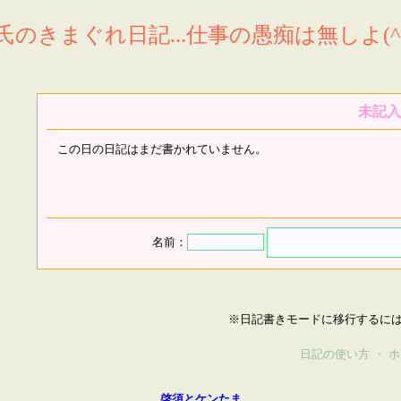
氏のきまぐれ日記...仕事の愚痴は無しよ(^^
未記入
この日の日記はまだ書かれていません。
名前：
※日記書きモードに移行するに
日記の使い方
・
ホ
啓須とケンたま