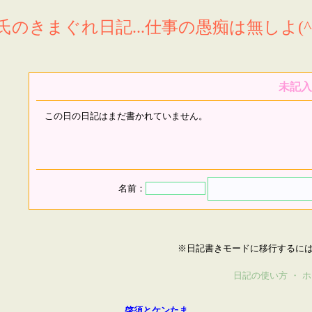
氏のきまぐれ日記...仕事の愚痴は無しよ(^^
未記入
この日の日記はまだ書かれていません。
名前：
※日記書きモードに移行するに
日記の使い方
・
ホ
啓須とケンたま