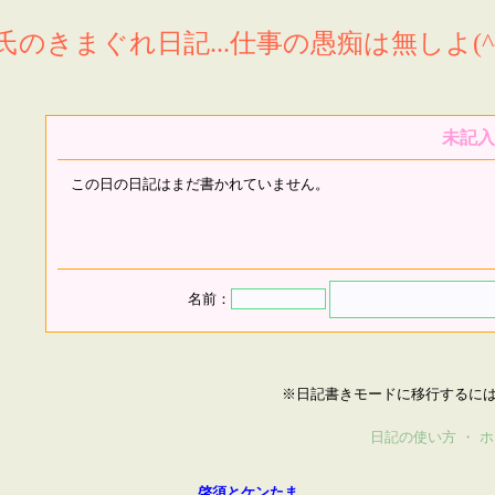
氏のきまぐれ日記...仕事の愚痴は無しよ(^^
未記入
この日の日記はまだ書かれていません。
名前：
※日記書きモードに移行するに
日記の使い方
・
ホ
啓須とケンたま