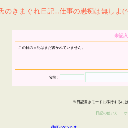
氏のきまぐれ日記...仕事の愚痴は無しよ(^^
未記入
この日の日記はまだ書かれていません。
名前：
※日記書きモードに移行するに
日記の使い方
・
ホ
啓須とケンたま